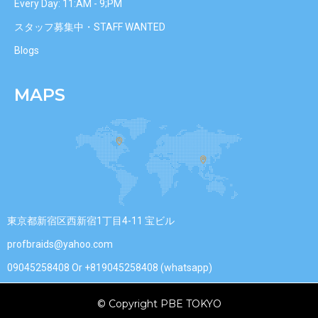
Every Day: 11:AM - 9;PM
スタッフ募集中・STAFF WANTED
Blogs
MAPS
東京都新宿区西新宿1丁目4-11 宝ビル
profbraids@yahoo.com
09045258408 Or +819045258408 (whatsapp)
© Copyright PBE TOKYO