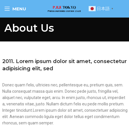
日本語
MENU
▼
About Us
2011. Lorem ipsum dolor sit amet, consectetur
adipisicing elit, sed
Donec quam felis, ultricies nec, pellentesque eu, pretium quis, sem.
Nulla consequat massa quis enim. Donec pede justo, fringilla vel,
aliquet nec, vulputate eget, arcu. In enim justo, rhoncus ut, imperdiet
a, venenatis vitae, justo. Nullam dictum felis eu pede mollis pretium.
Integer tincidunt.Lorem ipsum dolor sit amet, consectetuer adipiscing
elit. Aenean commodo ligula eget dolor tellus eget condimentum
rhoncus, sem quam semper.